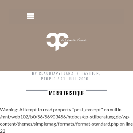
BY
CLAUDIAPYTLARZ
FASHION
,
PEOPLE
31. JULI 2010
MORBI TRISTIQUE
Warning: Attempt to read property "post_excerpt" on null in
/mnt/web102/b0/56/56903456/htdocs/cp-stilberatung.de/wp-
content/themes/simplemag/formats/format-standard.php on line
22