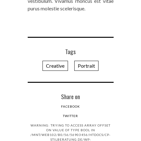
vestibulum. Vivamus rhoncus est vitae
purus molestie scelerisque.
Tags
Creative
Portrait
Share on
FACEBOOK
TWITTER
WARNING: TRYING TO ACCESS ARRAY OFFSET
ON VALUE OF TYPE BOOL IN
/MNT/WEB102/B0/56/56903456/HTDOCS/CP-
STILBERATUNG.DE/WP-