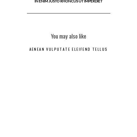
IN ENIM JUSTO RHONCUS UT IMPERDIET
You may also like
AENEAN VULPUTATE ELEIFEND TELLUS
GAL